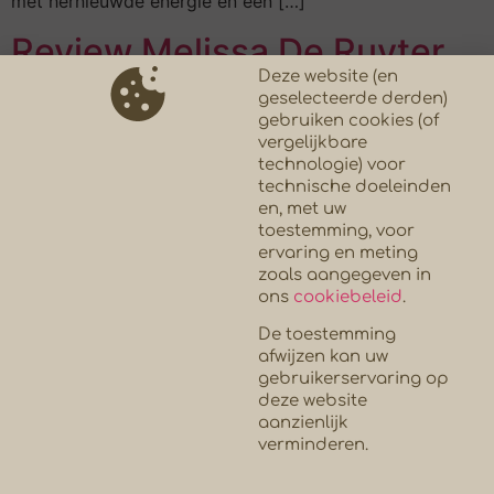
met hernieuwde energie en een […]
Review Melissa De Ruyter
Deze website (en
geselecteerde derden)
Mijn stem is altijd een grote onbekende geweest, Inge
gebruiken cookies (of
liet me kennis maken met deze onbekende.Ik ben vrij
vergelijkbare
laat begonnen met zanglessen dus was m’n stem niet
technologie) voor
getraind. Inge haalt er steeds weer het beste uit door
technische doeleinden
samen met mij diep in de materie te duiken. Dank je,
en, met uw
toestemming, voor
Inge!
ervaring en meting
zoals aangegeven in
←
Previous
ons
cookiebeleid
.
De toestemming
afwijzen kan uw
gebruikerservaring op
INGE FRANCK
deze website
aanzienlijk
verminderen.